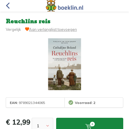
Reuchlins reis
Vergelijk
Aan verlanglijst toevoegen
EAN:
9789021344065
Voorraad: 2
€ 12,99