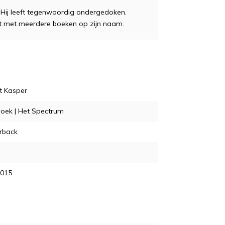
. Hij leeft tegenwoordig ondergedoken.
list met meerdere boeken op zijn naam.
t Kasper
oek | Het Spectrum
rback
2015