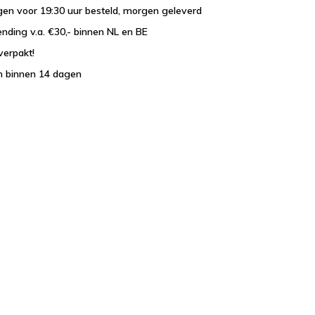
en voor 19:30 uur besteld, morgen geleverd
ending v.a. €30,- binnen NL en BE
verpakt!
n binnen 14 dagen