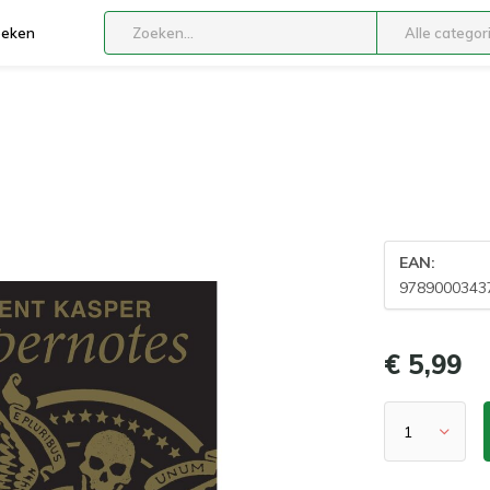
boeken
Alle categor
EAN:
9789000343
€ 5,99