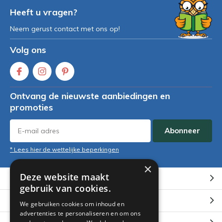
Heeft u vragen?
Neem gerust contact met ons op!
Volg ons
Ontvang de nieuwste aanbiedingen en
promoties
Abonneer
* Lees hier de wettelijke beperkingen
×
Deze website maakt
Klantenservice
gebruik van cookies.
Mijn account
We gebruiken cookies om inhoud en
advertenties te personaliseren en om ons