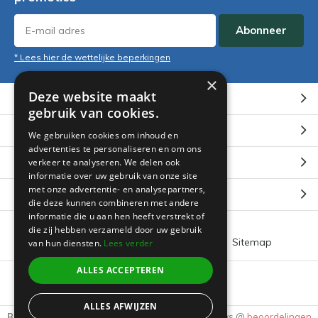
Abonneer
* Lees hier de wettelijke beperkingen
×
Deze website maakt
Klantenservice
gebruik van cookies.
Mijn account
We gebruiken cookies om inhoud en
advertenties te personaliseren en om ons
Categorieën
verkeer te analyseren. We delen ook
informatie over uw gebruik van onze site
met onze advertentie- en analysepartners,
Contact
die deze kunnen combineren met andere
informatie die u aan hen heeft verstrekt of
die zij hebben verzameld door uw gebruik
Algemene voorwaarden
RSS-feed
Sitemap
van hun diensten.
Lees verder
ALLES ACCEPTEREN
© 2026 -
Boeklin
ALLES AFWIJZEN
Beoordeling door klanten:
9.3
/
10
-
3905
Reviews @
beoordelingen