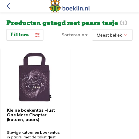
Producten getagd met paars tasje
(1)
Filters
Sorteren op:
Kleine boekentas –Just
One More Chapter
(katoen, paars)
Stevige katoenen boekentas
in paars, met de tekst “Just