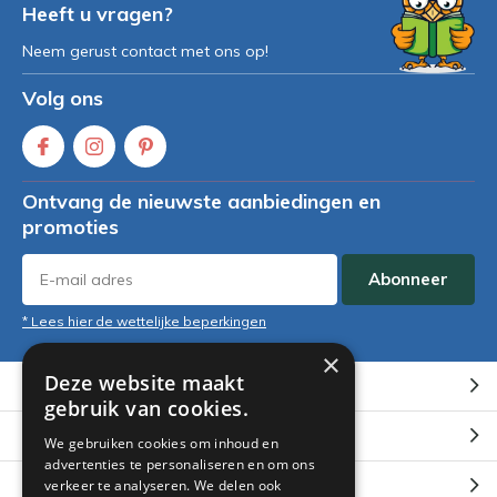
Heeft u vragen?
Neem gerust contact met ons op!
Volg ons
Ontvang de nieuwste aanbiedingen en
promoties
Abonneer
* Lees hier de wettelijke beperkingen
×
Deze website maakt
Klantenservice
gebruik van cookies.
Mijn account
We gebruiken cookies om inhoud en
advertenties te personaliseren en om ons
Categorieën
verkeer te analyseren. We delen ook