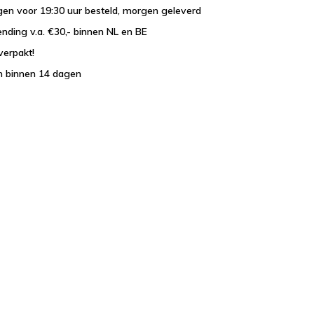
en voor 19:30 uur besteld, morgen geleverd
ending v.a. €30,- binnen NL en BE
verpakt!
n binnen 14 dagen