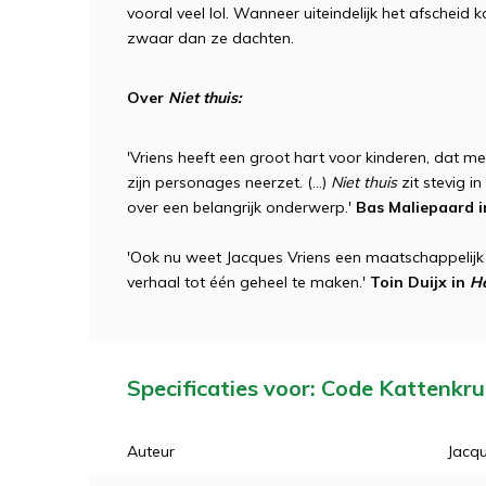
vooral veel lol. Wanneer uiteindelijk het afscheid 
zwaar dan ze dachten.
Over
Niet thuis:
'Vriens heeft een groot hart voor kinderen, dat m
zijn personages neerzet. (...)
Niet thuis
zit stevig i
over een belangrijk onderwerp.'
Bas Maliepaard 
'Ook nu weet Jacques Vriens een maatschappelijk
verhaal tot één geheel te maken.'
Toin Duijx in
He
Specificaties voor: Code Kattenkru
Auteur
Jacqu