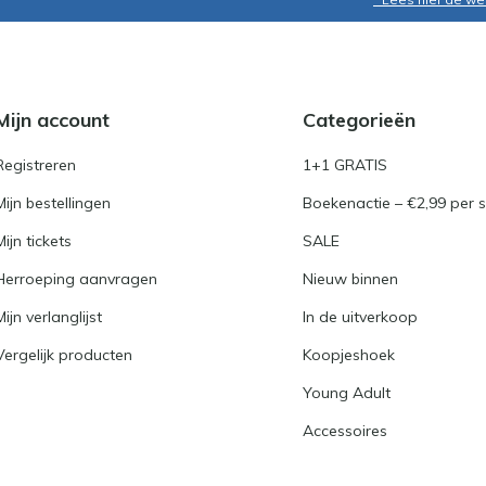
Mijn account
Categorieën
Registreren
1+1 GRATIS
Mijn bestellingen
Boekenactie – €2,99 per s
Mijn tickets
SALE
Herroeping aanvragen
Nieuw binnen
Mijn verlanglijst
In de uitverkoop
Vergelijk producten
Koopjeshoek
Young Adult
Accessoires