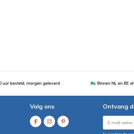
 uur besteld, morgen geleverd
Binnen NL en BE al
Volg ons
Ontvang d
* Lees hier de we