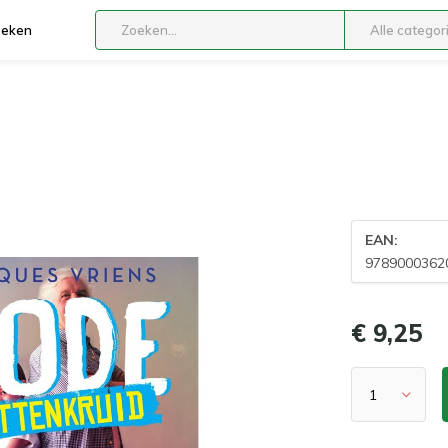
boeken
Alle categor
EAN:
9789000362
€ 9,25