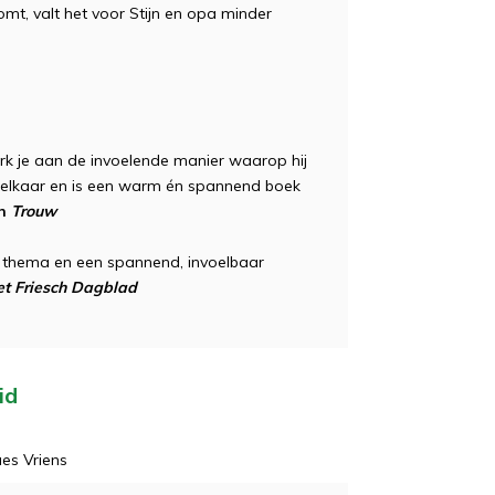
komt, valt het voor Stijn en opa minder
erk je aan de invoelende manier waarop hij
n elkaar en is een warm én spannend boek
in
Trouw
 thema en een spannend, invoelbaar
t Friesch Dagblad
id
es Vriens