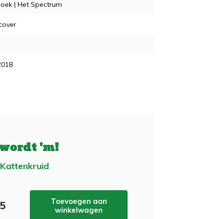
oek | Het Spectrum
cover
2018
 wordt 'm!
Kattenkruid
Toevoegen aan
25
winkelwagen