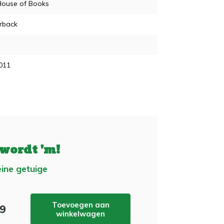
House of Books
rback
011
 wordt 'm!
eine getuige
Toevoegen aan
89
winkelwagen