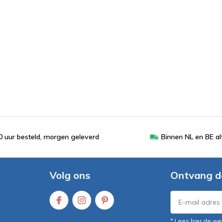
 uur besteld, morgen geleverd
Binnen NL en BE al
Volg ons
Ontvang d
* Lees hier de we