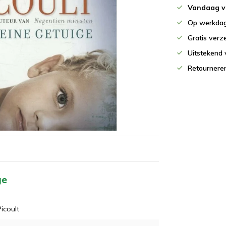
Vandaag v
Op werkdag
Gratis verz
Uitstekend 
Retournere
ge
Picoult