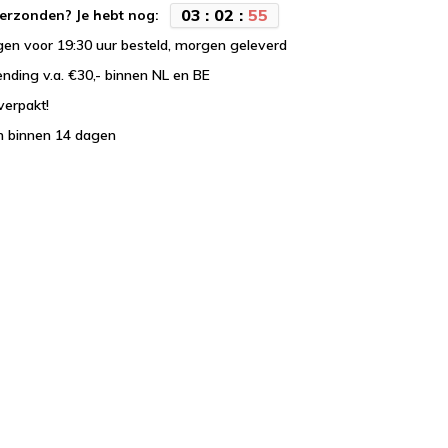
0
3
:
0
2
:
5
5
erzonden? Je hebt nog:
en voor 19:30 uur besteld, morgen geleverd
ending v.a. €30,- binnen NL en BE
verpakt!
n binnen 14 dagen