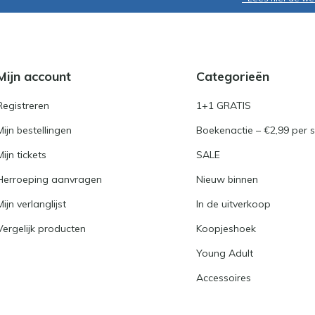
Mijn account
Categorieën
Registreren
1+1 GRATIS
Mijn bestellingen
Boekenactie – €2,99 per s
Mijn tickets
SALE
Herroeping aanvragen
Nieuw binnen
Mijn verlanglijst
In de uitverkoop
Vergelijk producten
Koopjeshoek
Young Adult
Accessoires