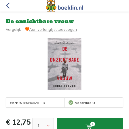
De onzichtbare vrouw
Vergelijk
Aan verlanglijst toevoegen
EAN:
9789046828113
Voorraad: 4
€ 12,75