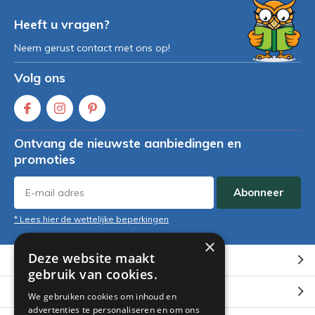
Heeft u vragen?
Neem gerust contact met ons op!
Volg ons
Ontvang de nieuwste aanbiedingen en
promoties
Abonneer
* Lees hier de wettelijke beperkingen
×
Deze website maakt
Klantenservice
gebruik van cookies.
Mijn account
We gebruiken cookies om inhoud en
advertenties te personaliseren en om ons