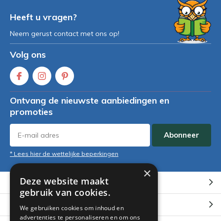
Heeft u vragen?
Neem gerust contact met ons op!
Volg ons
Ontvang de nieuwste aanbiedingen en
promoties
Abonneer
* Lees hier de wettelijke beperkingen
×
Deze website maakt
Klantenservice
gebruik van cookies.
Mijn account
We gebruiken cookies om inhoud en
advertenties te personaliseren en om ons