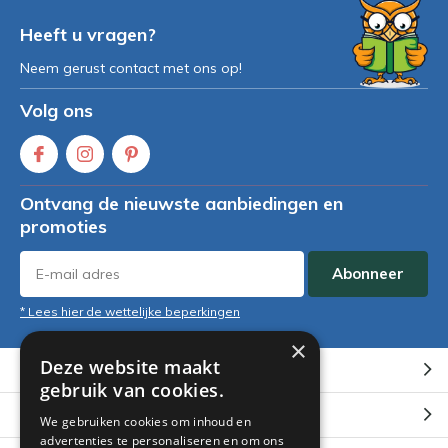
Heeft u vragen?
Neem gerust contact met ons op!
Volg ons
Ontvang de nieuwste aanbiedingen en
promoties
Abonneer
* Lees hier de wettelijke beperkingen
×
Deze website maakt
Klantenservice
gebruik van cookies.
Mijn account
We gebruiken cookies om inhoud en
advertenties te personaliseren en om ons