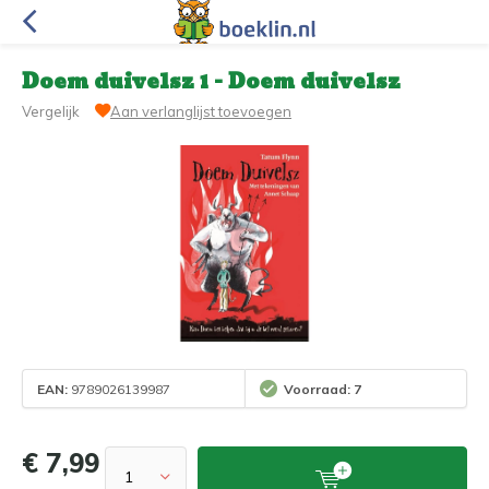
Doem duivelsz 1 - Doem duivelsz
Vergelijk
Aan verlanglijst toevoegen
EAN:
9789026139987
Voorraad: 7
€ 7,99