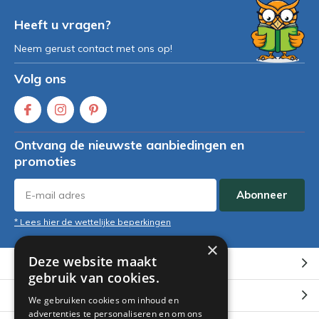
Heeft u vragen?
Neem gerust contact met ons op!
Volg ons
Ontvang de nieuwste aanbiedingen en
promoties
Abonneer
* Lees hier de wettelijke beperkingen
×
Deze website maakt
Klantenservice
gebruik van cookies.
Mijn account
We gebruiken cookies om inhoud en
advertenties te personaliseren en om ons