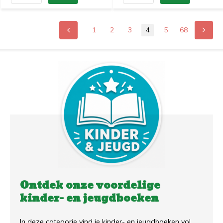
1
2
3
4
5
68
Ontdek onze voordelige
kinder- en jeugdboeken
In deze categorie vind je kinder- en jeugdboeken vol