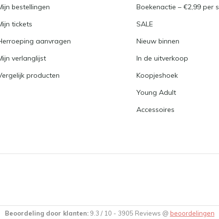
Mijn bestellingen
Boekenactie – €2,99 per s
Mijn tickets
SALE
Herroeping aanvragen
Nieuw binnen
Mijn verlanglijst
In de uitverkoop
Vergelijk producten
Koopjeshoek
Young Adult
Accessoires
Beoordeling door klanten:
9.3
/
10
-
3905
Reviews @
beoordelingen