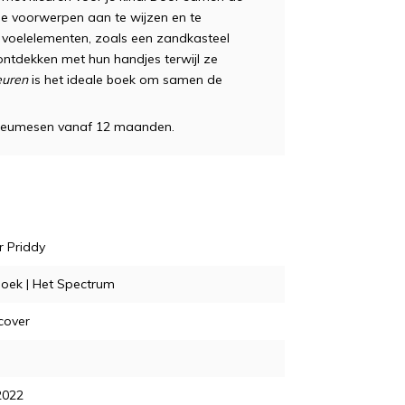
gse voorwerpen aan te wijzen en te
e voelelementen, zoals een zandkasteel
ontdekken met hun handjes terwijl ze
euren
is het ideale boek om samen de
dreumesen vanaf 12 maanden.
 Priddy
oek | Het Spectrum
cover
2022