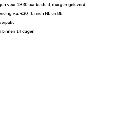
en voor 19:30 uur besteld, morgen geleverd
ending v.a. €30,- binnen NL en BE
verpakt!
n binnen 14 dagen