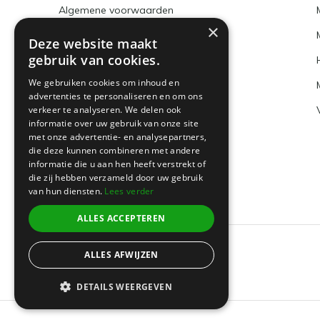
Algemene voorwaarden
×
Disclaimer
Deze website maakt
gebruik van cookies.
Privacy Policy
We gebruiken cookies om inhoud en
Betaalmethoden en BTW nummer
advertenties te personaliseren en om ons
verkeer te analyseren. We delen ook
Verzenden & retourneren
informatie over uw gebruik van onze site
Klantenservice
met onze advertentie- en analysepartners,
die deze kunnen combineren met andere
Sitemap
informatie die u aan hen heeft verstrekt of
die zij hebben verzameld door uw gebruik
van hun diensten.
Lees verder
ALLES ACCEPTEREN
ALLES AFWIJZEN
© 2026 -
Boeklin
DETAILS WEERGEVEN