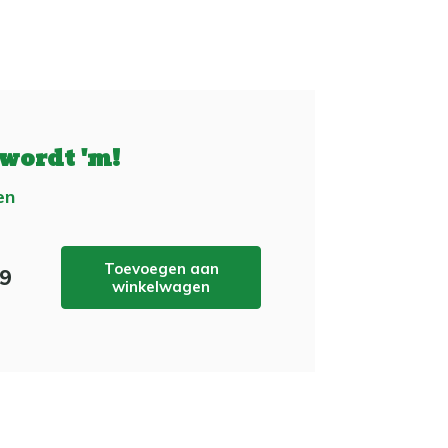
 wordt 'm!
en
Toevoegen aan
99
winkelwagen