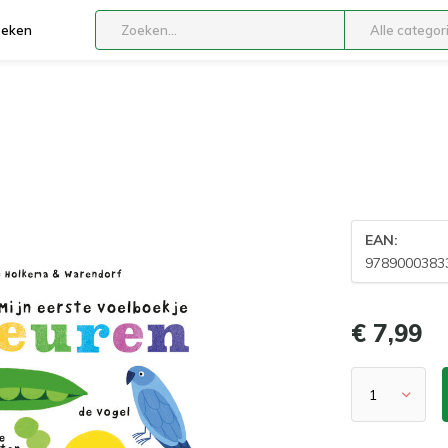
boeken
Alle categor
EAN:
9789000383
€ 7,99