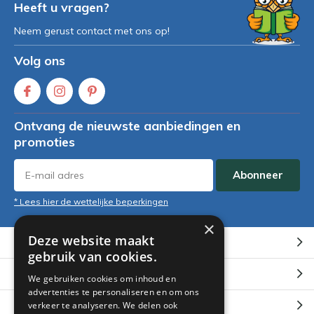
Heeft u vragen?
Neem gerust contact met ons op!
Volg ons
Ontvang de nieuwste aanbiedingen en
promoties
Abonneer
* Lees hier de wettelijke beperkingen
×
Deze website maakt
Klantenservice
gebruik van cookies.
Mijn account
We gebruiken cookies om inhoud en
advertenties te personaliseren en om ons
Categorieën
verkeer te analyseren. We delen ook