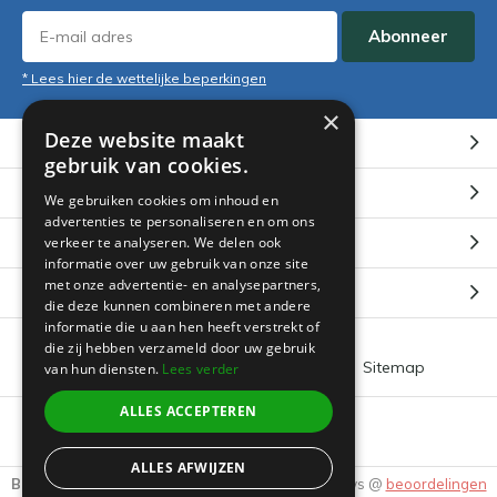
Abonneer
* Lees hier de wettelijke beperkingen
×
Deze website maakt
Klantenservice
gebruik van cookies.
Mijn account
We gebruiken cookies om inhoud en
advertenties te personaliseren en om ons
Categorieën
verkeer te analyseren. We delen ook
informatie over uw gebruik van onze site
met onze advertentie- en analysepartners,
Contact
die deze kunnen combineren met andere
informatie die u aan hen heeft verstrekt of
die zij hebben verzameld door uw gebruik
Algemene voorwaarden
RSS-feed
Sitemap
van hun diensten.
Lees verder
ALLES ACCEPTEREN
© 2026 -
Boeklin
ALLES AFWIJZEN
Beoordeling door klanten:
9.3
/
10
-
3895
Reviews @
beoordelingen