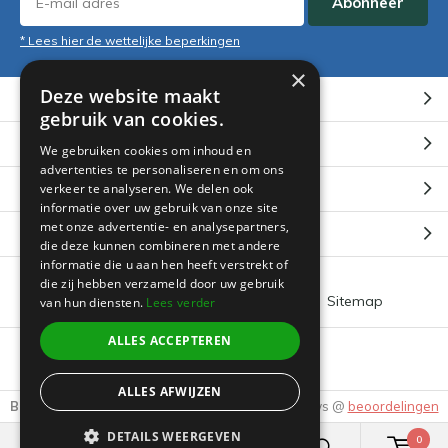
Abonneer
* Lees hier de wettelijke beperkingen
×
Deze website maakt
Klantenservice
gebruik van cookies.
Mijn account
We gebruiken cookies om inhoud en
advertenties te personaliseren en om ons
Categorieën
verkeer te analyseren. We delen ook
informatie over uw gebruik van onze site
met onze advertentie- en analysepartners,
Contact
die deze kunnen combineren met andere
informatie die u aan hen heeft verstrekt of
die zij hebben verzameld door uw gebruik
Algemene voorwaarden
RSS-feed
Sitemap
van hun diensten.
Lees verder
ALLES ACCEPTEREN
© 2026 -
Boeklin
ALLES AFWIJZEN
Beoordeling door klanten:
9.3
/
10
-
3895
Reviews @
beoordelingen
DETAILS WEERGEVEN
0