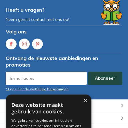
Heeft u vragen?
Neem gerust contact met ons op!
Volg ons
Ontvang de nieuwste aanbiedingen en
promoties
Abonneer
* Lees hier de wettelijke beperkingen
×
Deze website maakt
Klantenservice
gebruik van cookies.
Mijn account
We gebruiken cookies om inhoud en
advertenties te personaliseren en om ons