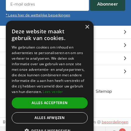
Abonneer
* Lees hier de wettelijke beperkingen
×
Deze website maakt
Klantenservice
gebruik van cookies.
Mijn account
We gebruiken cookies om inhoud en
advertenties te personaliseren en om ons
Categorieën
verkeer te analyseren. We delen ook
informatie over uw gebruik van onze site
met onze advertentie- en analysepartners,
Contact
die deze kunnen combineren met andere
informatie die u aan hen heeft verstrekt of
die zij hebben verzameld door uw gebruik
Algemene voorwaarden
RSS-feed
Sitemap
van hun diensten.
Lees verder
ALLES ACCEPTEREN
© 2026 -
Boeklin
ALLES AFWIJZEN
Beoordeling door klanten:
9.3
/
10
-
3895
Reviews @
beoordelingen
DETAILS WEERGEVEN