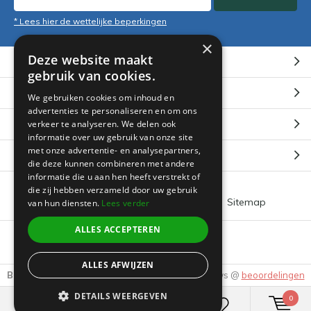
* Lees hier de wettelijke beperkingen
×
Deze website maakt
Klantenservice
gebruik van cookies.
Mijn account
We gebruiken cookies om inhoud en
advertenties te personaliseren en om ons
Categorieën
verkeer te analyseren. We delen ook
informatie over uw gebruik van onze site
met onze advertentie- en analysepartners,
Contact
die deze kunnen combineren met andere
informatie die u aan hen heeft verstrekt of
die zij hebben verzameld door uw gebruik
Algemene voorwaarden
RSS-feed
Sitemap
van hun diensten.
Lees verder
ALLES ACCEPTEREN
© 2026 -
Boeklin
ALLES AFWIJZEN
Beoordeling door klanten:
9.3
/
10
-
3905
Reviews @
beoordelingen
DETAILS WEERGEVEN
0