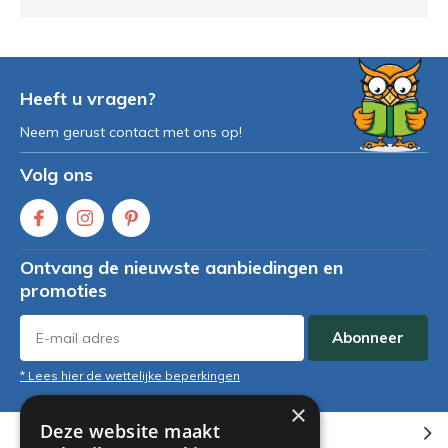
Heeft u vragen?
Neem gerust contact met ons op!
Volg ons
Ontvang de nieuwste aanbiedingen en
promoties
Abonneer
* Lees hier de wettelijke beperkingen
×
Deze website maakt
Klantenservice