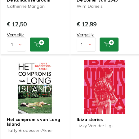
De Italiaanse droom
De zomer van 1945
Catherine Mangan
Wim Daniëls
€ 12,50
€ 12,99
Vergelijk
Vergelijk
Het compromis van Long
Ibiza stories
Island
Lizzy Van der Ligt
Taffy Brodesser-Akner